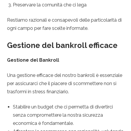
Preservare la comunità che ci lega
Restiamo razionali e consapevoli delle particolarità di
ogni campo per fare scelte informate.
Gestione del bankroll efficace
Gestione del Bankroll
Una gestione efficace del nostro bankroll è essenziale
per assicurarci che il piacere di scommettere non si
trasformi in stress finanziario.
Stabilire un budget che ci permetta di divertirci
senza compromettere la nostra sicurezza
economica è fondamentale.