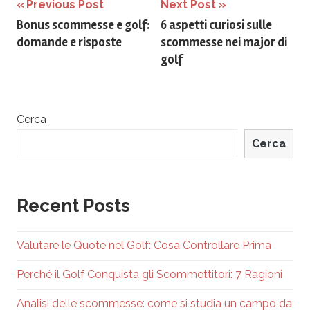
Navigazione
Previous Post
Next Post
Bonus scommesse e golf:
6 aspetti curiosi sulle
articoli
domande e risposte
scommesse nei major di
golf
Cerca
Cerca
Recent Posts
Valutare le Quote nel Golf: Cosa Controllare Prima
Perché il Golf Conquista gli Scommettitori: 7 Ragioni
Analisi delle scommesse: come si studia un campo da