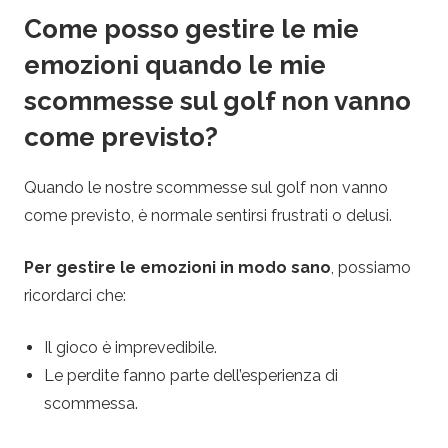
Come posso gestire le mie
emozioni quando le mie
scommesse sul golf non vanno
come previsto?
Quando le nostre scommesse sul golf non vanno
come previsto, è normale sentirsi frustrati o delusi.
Per gestire le emozioni in modo sano
, possiamo
ricordarci che:
Il gioco è imprevedibile.
Le perdite fanno parte dell’esperienza di
scommessa.