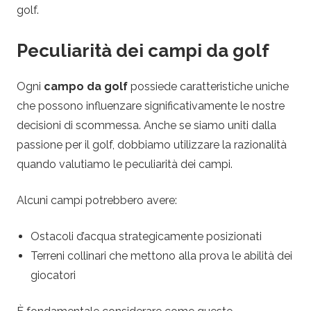
golf.
Peculiarità dei campi da golf
Ogni
campo da golf
possiede caratteristiche uniche
che possono influenzare significativamente le nostre
decisioni di scommessa. Anche se siamo uniti dalla
passione per il golf, dobbiamo utilizzare la razionalità
quando valutiamo le peculiarità dei campi.
Alcuni campi potrebbero avere:
Ostacoli d’acqua strategicamente posizionati
Terreni collinari che mettono alla prova le abilità dei
giocatori