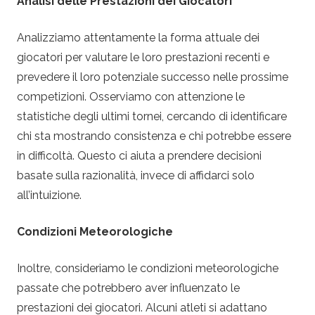
Analisi delle Prestazioni dei Giocatori
Analizziamo attentamente la forma attuale dei
giocatori per valutare le loro prestazioni recenti e
prevedere il loro potenziale successo nelle prossime
competizioni. Osserviamo con attenzione le
statistiche degli ultimi tornei, cercando di identificare
chi sta mostrando consistenza e chi potrebbe essere
in difficoltà. Questo ci aiuta a prendere decisioni
basate sulla razionalità, invece di affidarci solo
all’intuizione.
Condizioni Meteorologiche
Inoltre, consideriamo le condizioni meteorologiche
passate che potrebbero aver influenzato le
prestazioni dei giocatori. Alcuni atleti si adattano