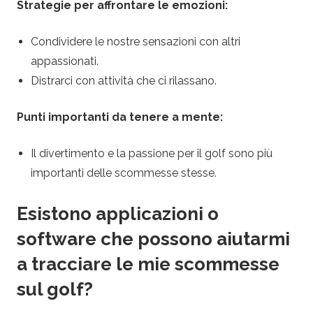
Strategie per affrontare le emozioni:
Condividere le nostre sensazioni con altri
appassionati.
Distrarci con attività che ci rilassano.
Punti importanti da tenere a mente:
Il divertimento e la passione per il golf sono più
importanti delle scommesse stesse.
Esistono applicazioni o
software che possono aiutarmi
a tracciare le mie scommesse
sul golf?