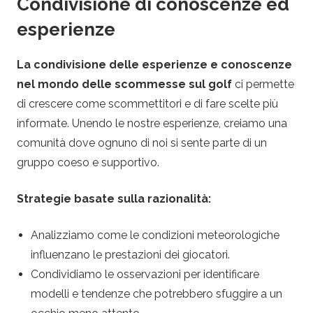
Condivisione di conoscenze ed
esperienze
La condivisione delle esperienze e conoscenze
nel mondo delle scommesse sul golf
ci permette
di crescere come scommettitori e di fare scelte più
informate. Unendo le nostre esperienze, creiamo una
comunità dove ognuno di noi si sente parte di un
gruppo coeso e supportivo.
Strategie basate sulla razionalità:
Analizziamo come le condizioni meteorologiche
influenzano le prestazioni dei giocatori.
Condividiamo le osservazioni per identificare
modelli e tendenze che potrebbero sfuggire a un