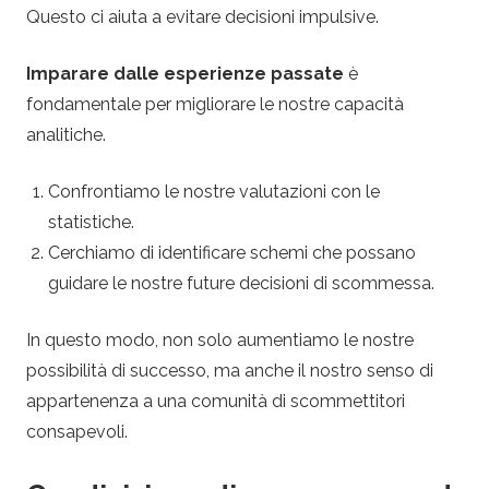
Questo ci aiuta a evitare decisioni impulsive.
Imparare dalle esperienze passate
è
fondamentale per migliorare le nostre capacità
analitiche.
Confrontiamo le nostre valutazioni con le
statistiche.
Cerchiamo di identificare schemi che possano
guidare le nostre future decisioni di scommessa.
In questo modo, non solo aumentiamo le nostre
possibilità di successo, ma anche il nostro senso di
appartenenza a una comunità di scommettitori
consapevoli.