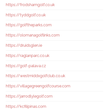
https://frodshamgolf.co.uk
https://tyddgolf.co.uk
https://golftheparks.com
https://olomanagolflinks.com
https://druidsglen.ie
https://raglanparc.co.uk
https://golf-palava.cz
https://westmiddxgolfclub.co.uk
https://villagegreengolfcourse.com
https://jarrodlylegolf.com
https://kcfilipinas.com