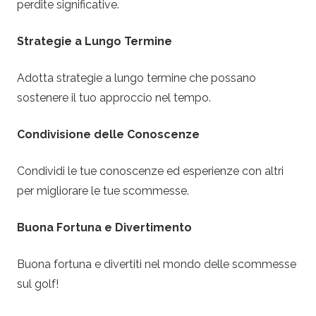
perdite significative.
Strategie a Lungo Termine
Adotta strategie a lungo termine che possano
sostenere il tuo approccio nel tempo.
Condivisione delle Conoscenze
Condividi le tue conoscenze ed esperienze con altri
per migliorare le tue scommesse.
Buona Fortuna e Divertimento
Buona fortuna e divertiti nel mondo delle scommesse
sul golf!