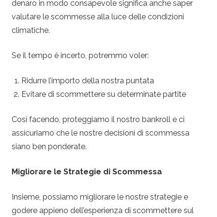
denaro in modo consapevole significa anche saper
valutare le scommesse alla luce delle condizioni
climatiche.
Se il tempo è incerto, potremmo voler:
Ridurre l’importo della nostra puntata
Evitare di scommettere su determinate partite
Così facendo, proteggiamo il nostro bankroll e ci
assicuriamo che le nostre decisioni di scommessa
siano ben ponderate.
Migliorare le Strategie di Scommessa
Insieme, possiamo migliorare le nostre strategie e
godere appieno dell’esperienza di scommettere sul