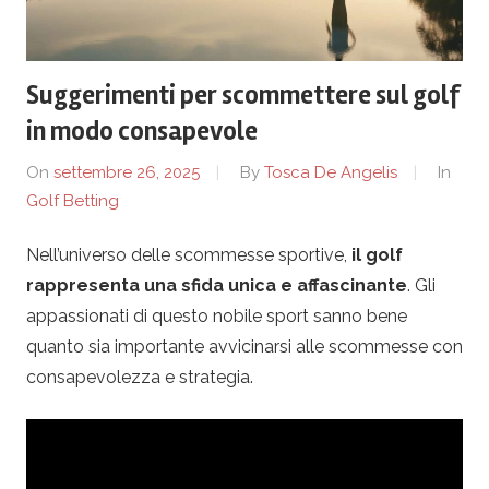
s
Suggerimenti per scommettere sul golf
t
in modo consapevole
e
On
settembre 26, 2025
By
Tosca De Angelis
In
Golf Betting
l
Nell’universo delle scommesse sportive,
il golf
F
rappresenta una sfida unica e affascinante
. Gli
r
appassionati di questo nobile sport sanno bene
quanto sia importante avvicinarsi alle scommesse con
a
consapevolezza e strategia.
n