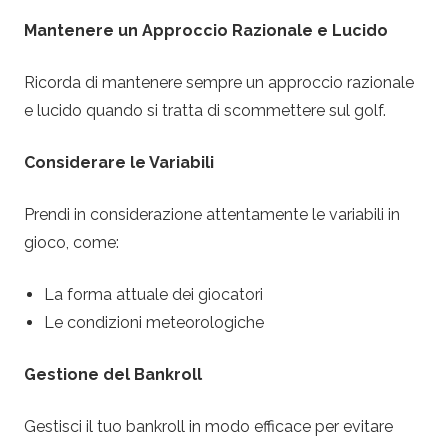
Mantenere un Approccio Razionale e Lucido
Ricorda di mantenere sempre un approccio razionale
e lucido quando si tratta di scommettere sul golf.
Considerare le Variabili
Prendi in considerazione attentamente le variabili in
gioco, come:
La forma attuale dei giocatori
Le condizioni meteorologiche
Gestione del Bankroll
Gestisci il tuo bankroll in modo efficace per evitare