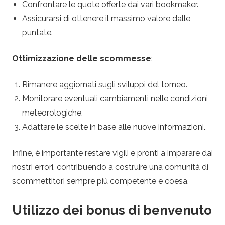
Confrontare le quote offerte dai vari bookmaker.
Assicurarsi di ottenere il massimo valore dalle
puntate.
Ottimizzazione delle scommesse
:
Rimanere aggiornati sugli sviluppi del torneo.
Monitorare eventuali cambiamenti nelle condizioni
meteorologiche.
Adattare le scelte in base alle nuove informazioni.
Infine, è importante restare vigili e pronti a imparare dai
nostri errori, contribuendo a costruire una comunità di
scommettitori sempre più competente e coesa.
Utilizzo dei bonus di benvenuto