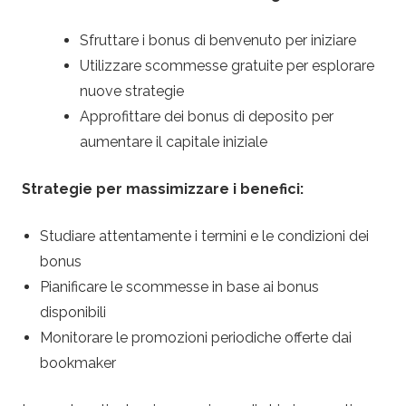
m
m
Sfruttare i bonus di benvenuto per iniziare
Utilizzare scommesse gratuite per esplorare
e
nuove strategie
Approfittare dei bonus di deposito per
s
aumentare il capitale iniziale
s
Strategie per massimizzare i benefici:
e
Studiare attentamente i termini e le condizioni dei
bonus
s
Pianificare le scommesse in base ai bonus
u
disponibili
Monitorare le promozioni periodiche offerte dai
l
bookmaker