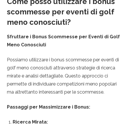
Come posso utilizzare i bonus
scommesse per eventi di golf
meno conosciuti?
Sfruttare i Bonus Scommesse per Eventi di Golf
Meno Conosciuti
Possiamo utilizzare i bonus scommesse per eventi di
golf meno conosciuti attraverso strategie di ricerca
mirate e analisi dettagliate. Questo approccio ci
permette di individuare competizioni meno popolari
ma altrettanto interessanti per le scommesse.
Passaggi per Massimizzare i Bonus:
Ricerca Mirata: