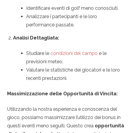
Identificare eventi di golf meno conosciuti.
Analizzare i partecipanti e le loro
performance passate.
Analisi Dettagliata:
Studiare le
condizioni del campo
e le
previsioni meteo.
Valutare le statistiche dei giocatori e le loro
recenti prestazioni.
Massimizzazione delle Opportunità di Vincita:
Utilizzando la nostra esperienza e conoscenza del
gioco, possiamo massimizzare l’utilizzo dei bonus in
questi eventi meno seguiti. Questo crea
opportunità