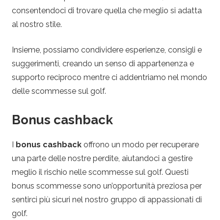
consentendoci di trovare quella che meglio si adatta
al nostro stile.
Insieme, possiamo condividere esperienze, consigli e
suggerimenti, creando un senso di appartenenza e
supporto reciproco mentre ci addentriamo nel mondo
delle scommesse sul golf.
Bonus cashback
I
bonus cashback
offrono un modo per recuperare
una parte delle nostre perdite, aiutandoci a gestire
meglio il rischio nelle scommesse sul golf. Questi
bonus scommesse sono un’opportunità preziosa per
sentirci più sicuri nel nostro gruppo di appassionati di
golf.