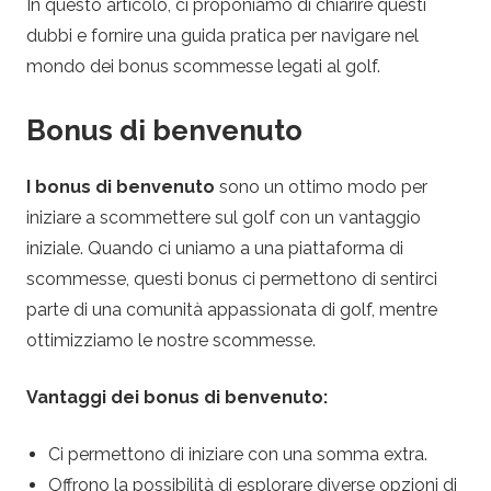
g
In questo articolo, ci proponiamo di chiarire questi
dubbi e fornire una guida pratica per navigare nel
o
mondo dei bonus scommesse legati al golf.
l
Bonus di benvenuto
f
I bonus di benvenuto
sono un ottimo modo per
iniziare a scommettere sul golf con un vantaggio
iniziale. Quando ci uniamo a una piattaforma di
scommesse, questi bonus ci permettono di sentirci
parte di una comunità appassionata di golf, mentre
ottimizziamo le nostre scommesse.
Vantaggi dei bonus di benvenuto:
Ci permettono di iniziare con una somma extra.
Offrono la possibilità di esplorare diverse opzioni di