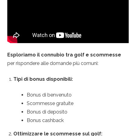
c
o
.
i
Esploriamo il connubio tra golf e scommesse
t
per rispondere alle domande più comuni:
–
Tipi di bonus disponibili:
S
Bonus di benvenuto
c
Scommesse gratuite
Bonus di deposito
o
Bonus cashback
Ottimizzare le scommesse sul golf: