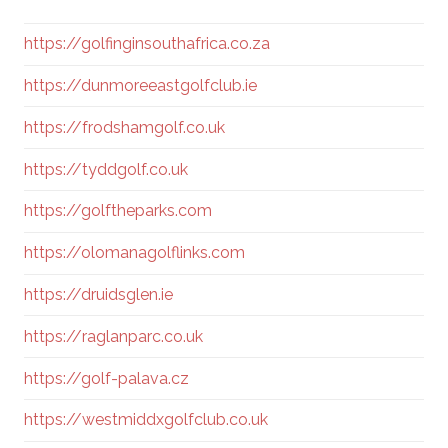
https://golfinginsouthafrica.co.za
https://dunmoreeastgolfclub.ie
https://frodshamgolf.co.uk
https://tyddgolf.co.uk
https://golftheparks.com
https://olomanagolflinks.com
https://druidsglen.ie
https://raglanparc.co.uk
https://golf-palava.cz
https://westmiddxgolfclub.co.uk