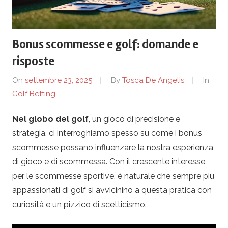
s
Bonus scommesse e golf: domande e
t
risposte
e
On
settembre 23, 2025
By
Tosca De Angelis
In
Golf Betting
l
Nel globo del golf
, un gioco di precisione e
F
strategia, ci interroghiamo spesso su come i bonus
r
scommesse possano influenzare la nostra esperienza
di gioco e di scommessa. Con il crescente interesse
a
per le scommesse sportive, è naturale che sempre più
appassionati di golf si avvicinino a questa pratica con
n
curiosità e un pizzico di scetticismo.