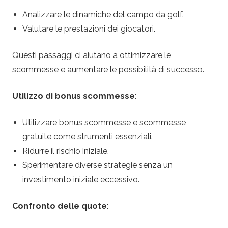
Analizzare le dinamiche del campo da golf.
Valutare le prestazioni dei giocatori.
Questi passaggi ci aiutano a ottimizzare le
scommesse e aumentare le possibilità di successo.
Utilizzo di bonus scommesse
:
Utilizzare bonus scommesse e scommesse
gratuite come strumenti essenziali.
Ridurre il rischio iniziale.
Sperimentare diverse strategie senza un
investimento iniziale eccessivo.
Confronto delle quote
: