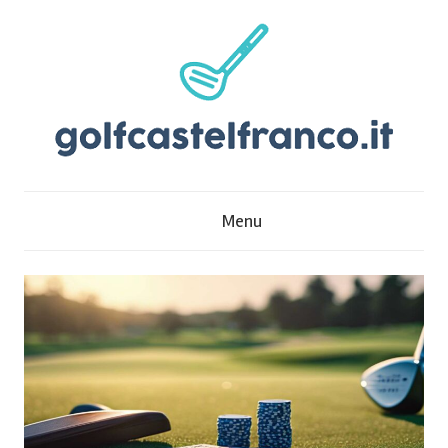
Skip
to
content
G
Menu
o
l
f
C
a