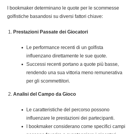
I bookmaker determinano le quote per le scommesse
golfistiche basandosi su diversi fattori chiave:
Prestazioni Passate dei Giocatori
Le performance recenti di un golfista
influenzano direttamente le sue quote.
Successi recenti portano a quote più basse,
rendendo una sua vittoria meno remunerativa
per gli scommettitori.
Analisi del Campo da Gioco
Le caratteristiche del percorso possono
influenzare le prestazioni dei partecipanti.
I bookmaker considerano come specifici campi