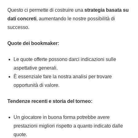
Questo ci permette di costruire una
strategia basata su
dati concreti
, aumentando le nostre possibilità di
successo.
Quote dei bookmaker:
Le quote offerte possono darci indicazioni sulle
aspettative generali.
È essenziale fare la nostra analisi per trovare
opportunità di valore.
Tendenze recenti e storia del torneo:
Un giocatore in buona forma potrebbe avere
prestazioni migliori rispetto a quanto indicato dalle
quote.