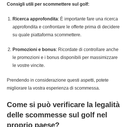
Consigli utili per scommettere sul golf:
Ricerca approfondita
: È importante fare una ricerca
approfondita e confrontare le offerte prima di decidere
su quale piattaforma scommettere.
Promozioni e bonus
: Ricordate di controllare anche
le promozioni e i bonus disponibili per massimizzare
le vostre vincite.
Prendendo in considerazione questi aspetti, potete
migliorare la vostra esperienza di scommessa.
Come si può verificare la legalità
delle scommesse sul golf nel
proprio paese?