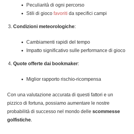
m
Peculiarità di ogni percorso
m
Stili di gioco
favoriti
da specifici campi
Condizioni meteorologiche
:
e
s
Cambiamenti rapidi del tempo
Impatto significativo sulle performance di gioco
s
Quote offerte dai bookmaker
:
e
Miglior rapporto rischio-ricompensa
s
Con una valutazione accurata di questi fattori e un
u
pizzico di fortuna, possiamo aumentare le nostre
probabilità di successo nel mondo delle
scommesse
l
golfistiche
.