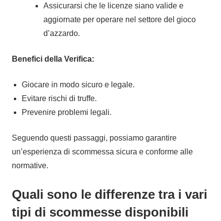
Assicurarsi che le licenze siano valide e
aggiornate per operare nel settore del gioco
d’azzardo.
Benefici della Verifica:
Giocare in modo sicuro e legale.
Evitare rischi di truffe.
Prevenire problemi legali.
Seguendo questi passaggi, possiamo garantire
un’esperienza di scommessa sicura e conforme alle
normative.
Quali sono le differenze tra i vari
tipi di scommesse disponibili