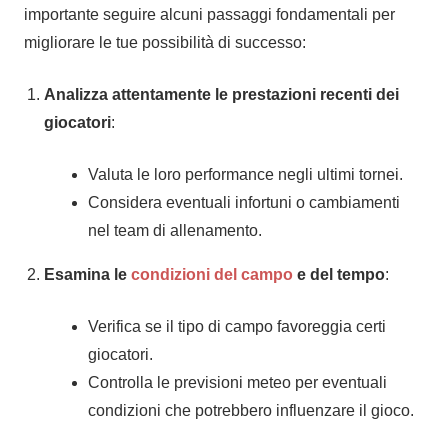
importante seguire alcuni passaggi fondamentali per
migliorare le tue possibilità di successo:
Analizza attentamente le prestazioni recenti dei
giocatori
:
Valuta le loro performance negli ultimi tornei.
Considera eventuali infortuni o cambiamenti
nel team di allenamento.
Esamina le
condizioni del campo
e del tempo
:
Verifica se il tipo di campo favoreggia certi
giocatori.
Controlla le previsioni meteo per eventuali
condizioni che potrebbero influenzare il gioco.