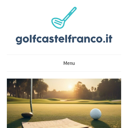
Skip
to
content
G
Menu
o
l
f
C
a