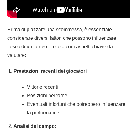
c
o
.
Prima di piazzare una scommessa, è essenziale
considerare diversi fattori che possono influenzare
i
l’esito di un torneo. Ecco alcuni aspetti chiave da
valutare:
t
Prestazioni recenti dei giocatori
:
–
Vittorie recenti
S
Posizioni nei tornei
c
Eventuali infortuni che potrebbero influenzare
la performance
o
Analisi del campo
: