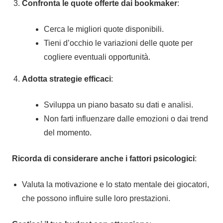
Confronta le quote offerte dai bookmaker
:
Cerca le migliori quote disponibili.
Tieni d’occhio le variazioni delle quote per
cogliere eventuali opportunità.
Adotta strategie efficaci
:
Sviluppa un piano basato su dati e analisi.
Non farti influenzare dalle emozioni o dai trend
del momento.
Ricorda di considerare anche i fattori psicologici
:
Valuta la motivazione e lo stato mentale dei giocatori,
che possono influire sulle loro prestazioni.