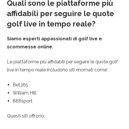
Quali sono le piattaforme più
affidabili per seguire le quote
golf live in tempo reale?
Siamo esperti appassionati di golf live e
scommesse online.
Le piattaforme più affidabili per seguire le quote golf
live in tempo reale includono siti rinomati come:
Bet365
William Hill
888sport
Questi siti offrono: