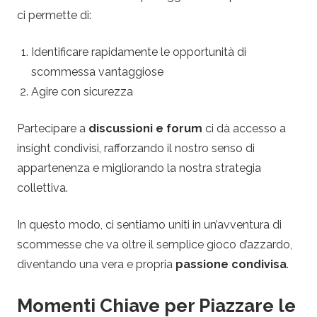
ci permette di:
Identificare rapidamente le opportunità di
scommessa vantaggiose
Agire con sicurezza
Partecipare a
discussioni e forum
ci dà accesso a
insight condivisi, rafforzando il nostro senso di
appartenenza e migliorando la nostra strategia
collettiva.
In questo modo, ci sentiamo uniti in un’avventura di
scommesse che va oltre il semplice gioco d’azzardo,
diventando una vera e propria
passione condivisa
.
Momenti Chiave per Piazzare le