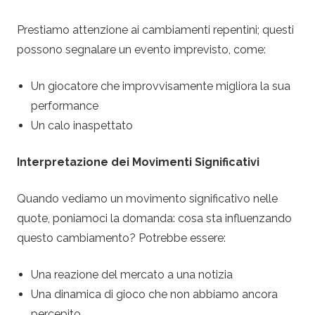
Prestiamo attenzione ai cambiamenti repentini; questi
possono segnalare un evento imprevisto, come:
Un giocatore che improvvisamente migliora la sua
performance
Un calo inaspettato
Interpretazione dei Movimenti Significativi
Quando vediamo un movimento significativo nelle
quote, poniamoci la domanda: cosa sta influenzando
questo cambiamento? Potrebbe essere:
Una reazione del mercato a una notizia
Una dinamica di gioco che non abbiamo ancora
percepito