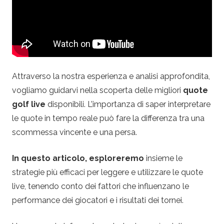
c
o
.
i
Attraverso la nostra esperienza e analisi approfondita,
vogliamo guidarvi nella scoperta delle migliori
quote
t
golf live
disponibili. L’importanza di saper interpretare
le quote in tempo reale può fare la differenza tra una
–
scommessa vincente e una persa.
S
In questo articolo, esploreremo
insieme le
c
strategie più efficaci per leggere e utilizzare le quote
live, tenendo conto dei fattori che influenzano le
o
performance dei giocatori e i risultati dei tornei.