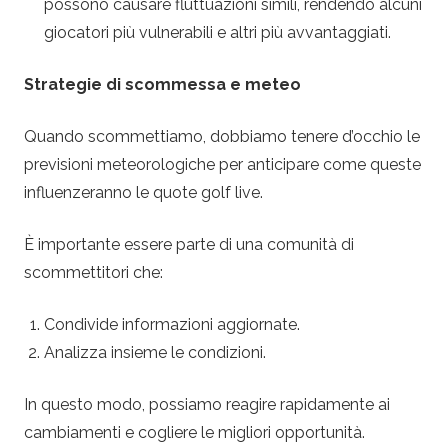
possono causare fluttuazioni simili, rendendo alcuni
giocatori più vulnerabili e altri più avvantaggiati.
Strategie di scommessa e meteo
Quando scommettiamo, dobbiamo tenere d’occhio le
previsioni meteorologiche per anticipare come queste
influenzeranno le quote golf live.
È importante essere parte di una comunità di
scommettitori che:
Condivide informazioni aggiornate.
Analizza insieme le condizioni.
In questo modo, possiamo reagire rapidamente ai
cambiamenti e cogliere le migliori opportunità.