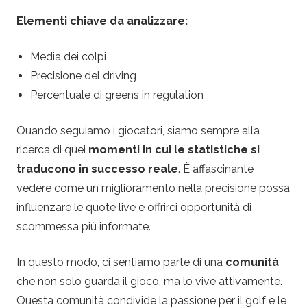
g
Elementi chiave da analizzare:
o
Media dei colpi
l
Precisione del driving
Percentuale di greens in regulation
f
Quando seguiamo i giocatori, siamo sempre alla
ricerca di quei
momenti in cui le statistiche si
traducono in successo reale
. È affascinante
vedere come un miglioramento nella precisione possa
influenzare le quote live e offrirci opportunità di
scommessa più informate.
In questo modo, ci sentiamo parte di una
comunità
che non solo guarda il gioco, ma lo vive attivamente.
Questa comunità condivide la passione per il golf e le