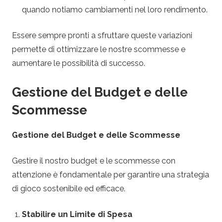
quando notiamo cambiamenti nel loro rendimento.
Essere sempre pronti a sfruttare queste variazioni
permette di ottimizzare le nostre scommesse e
aumentare le possibilità di successo.
Gestione del Budget e delle
Scommesse
Gestione del Budget e delle Scommesse
Gestire il nostro budget e le scommesse con
attenzione è fondamentale per garantire una strategia
di gioco sostenibile ed efficace.
Stabilire un Limite di Spesa