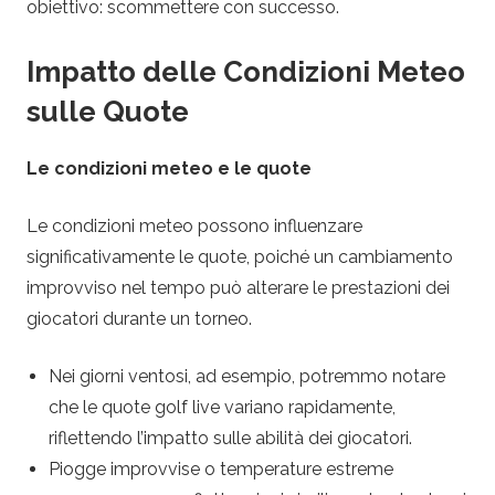
obiettivo: scommettere con successo.
Impatto delle Condizioni Meteo
sulle Quote
Le condizioni meteo e le quote
Le condizioni meteo possono influenzare
significativamente le quote, poiché un cambiamento
improvviso nel tempo può alterare le prestazioni dei
giocatori durante un torneo.
Nei giorni ventosi, ad esempio, potremmo notare
che le quote golf live variano rapidamente,
riflettendo l’impatto sulle abilità dei giocatori.
Piogge improvvise o temperature estreme