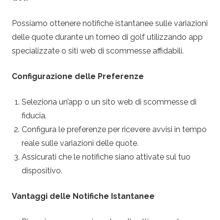
Possiamo ottenere notifiche istantanee sulle variazioni
delle quote durante un torneo di golf utilizzando app
specializzate o siti web di scommesse affidabili.
Configurazione delle Preferenze
Seleziona un’app o un sito web di scommesse di
fiducia.
Configura le preferenze per ricevere avvisi in tempo
reale sulle variazioni delle quote.
Assicurati che le notifiche siano attivate sul tuo
dispositivo.
Vantaggi delle Notifiche Istantanee