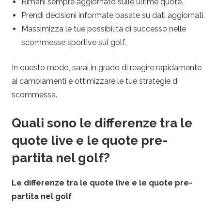
Rimani sempre aggiornato sulle ultime quote.
Prendi decisioni informate basate su dati aggiornati.
Massimizza le tue possibilità di successo nelle
scommesse sportive sul golf.
In questo modo, sarai in grado di reagire rapidamente
ai cambiamenti e ottimizzare le tue strategie di
scommessa.
Quali sono le differenze tra le
quote live e le quote pre-
partita nel golf?
Le differenze tra le quote live e le quote pre-
partita nel golf