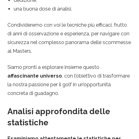
m
dedizione,
una buona dose di analisi.
m
Condivideremo con voi le tecniche più efficaci, frutto
e
di anni di osservazione e esperienza, per navigare con
sicurezza nel complesso panorama delle scommesse
s
al Masters.
s
Siamo pronti a esplorare insieme questo
e
affascinante universo
, con l’obiettivo di trasformare
la nostra passione per il golf in un’opportunità
s
concreta di guadagno.
u
Analisi approfondita delle
statistiche
l
Esaminiamo attentamente le statistiche per