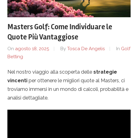
s
Masters Golf: Come Individuare le
t
Quote Più Vantaggiose
e
On
agosto 18, 2025
By
Tosca De Angelis
In
Golf
Betting
l
Nel nostro viaggio alla scoperta delle
strategie
F
vincenti
per ottenere le migliori quote al Masters, ci
r
troviamo immersi in un mondo di calcoli, probabilità e
analisi dettagliate.
a
n