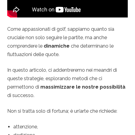
c
o
.
Come appassionati di golf, sappiamo quanto sia
cruciale non solo seguire le partite, ma anche
i
comprendere le
dinamiche
che determinano le
fluttuazioni delle quote.
t
In questo articolo, ci addentreremo nei meandri di
–
queste strategie, esplorando metodi che ci
permettono di
massimizzare le nostre possibilità
S
di successo.
c
Non si tratta solo di fortuna; è un’arte che richiede:
o
attenzione,